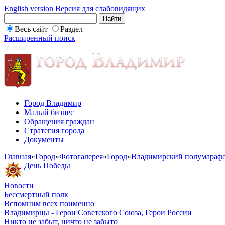
English version
Версия для слабовидящих
Весь сайт
Раздел
Расширенный поиск
Город Владимир
Малый бизнес
Обращения граждан
Стратегия города
Документы
Главная
»
Город
»
Фотогалерея
»
Город
»
Владимирский полумараф
День Победы
Новости
Бессмертный полк
Вспомним всех поименно
Владимирцы - Герои Советского Союза, Герои России
Никто не забыт, ничто не забыто