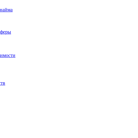
 найма
сферы
жимости
ств