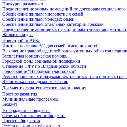
Прокурор разъясняет
Предоставление жилых помещений по договорам социального
Обеспечение жильем многодетных семей
Обеспечение жильем молодых семей
Обеспечение жильем отдельных категорий граждан
Предоставление жилищных субсидий работникам бюджетной 
Жилье в кредит
Новостройки ВИФ
Ипотека по ставке 6% для семей, имеющих детей
Выявление правообладателей ранее учтенных объектов недви
Бесплатная юридическая помощь
Городской фонд социальной поддержки
Отделение ПФР по Владимирской области
Голосование "Народный участковый"
Реестр брошенных и разукомплектованных транспортных сред
Экономика и городское хозяйство
Документы стратегического планирования
Прогноз развития
Муниципальные программы
Бюджет
Утвержденные бюджеты
Отчеты об исполнении бюджета
Проекты бюджетов
Реестр расходных обязательств