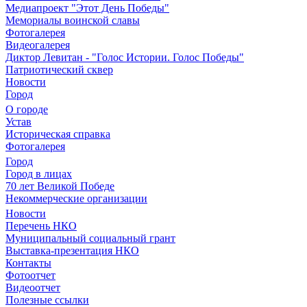
Медиапроект "Этот День Победы"
Мемориалы воинской славы
Фотогалерея
Видеогалерея
Диктор Левитан - "Голос Истории. Голос Победы"
Патриотический сквер
Новости
Город
О городе
Устав
Историческая справка
Фотогалерея
Город
Город в лицах
70 лет Великой Победе
Некоммерческие организации
Новости
Перечень НКО
Муниципальный социальный грант
Выставка-презентация НКО
Контакты
Фотоотчет
Видеоотчет
Полезные ссылки