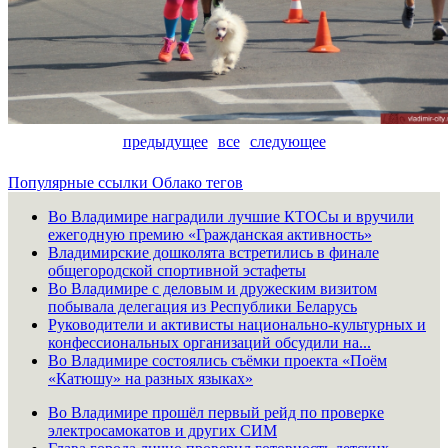
предыдущее
все
следующее
Популярные ссылки
Облако тегов
Во Владимире наградили лучшие КТОСы и вручили
ежегодную премию «Гражданская активность»
Владимирские дошколята встретились в финале
общегородской спортивной эстафеты
Во Владимире с деловым и дружеским визитом
побывала делегация из Республики Беларусь
Руководители и активисты национально-культурных и
конфессиональных организаций обсудили на...
Во Владимире состоялись съёмки проекта «Поём
«Катюшу» на разных языках»
Во Владимире прошёл первый рейд по проверке
электросамокатов и других СИМ