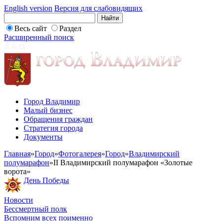
English version
Версия для слабовидящих
Весь сайт
Раздел
Расширенный поиск
Город Владимир
Малый бизнес
Обращения граждан
Стратегия города
Документы
Главная
»
Город
»
Фотогалерея
»
Город
»
Владимирский
полумарафон
»
II Владимирский полумарафон «Золотые
ворота»
День Победы
Новости
Бессмертный полк
Вспомним всех поименно