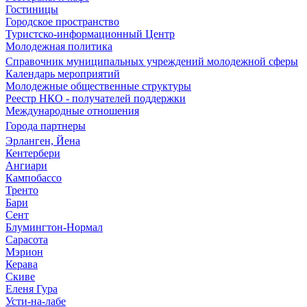
Гостиницы
Городское пространство
Туристско-информационный Центр
Молодежная политика
Справочник муниципальных учреждений молодежной сферы
Календарь мероприятий
Молодежные общественные структуры
Реестр НКО - получателей поддержки
Международные отношения
Города партнеры
Эрланген, Йена
Кентербери
Ангиари
Кампобассо
Тренто
Бари
Сент
Блумингтон-Нормал
Сарасота
Мэрион
Керава
Скиве
Еленя Гура
Усти-на-лабе