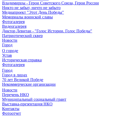
Владимирцы - Герои Советского Союза, Герои России
Никто не забыт, ничто не забыто
Медиапроект "Этот День Победы"
Мемориалы воинской славы
Фотогалерея
Видеогалерея
Диктор Левитан - "Голос Истории. Голос Победы"
Патриотический сквер
Новости
Город
О городе
Устав
Историческая справка
Фотогалерея
Город
Город в лицах
70 лет Великой Победе
Некоммерческие организации
Новости
Перечень НКО
Муниципальный социальный грант
Выставка-презентация НКО
Контакты
Фотоотчет