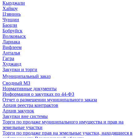
Кырджали
Хайкоу
Цзянинь
Чунцин
Баоцзи
Бобруйск
Волковыск
Ларнака
Вифлеем
Анталья
Гагра
Худжанд
Закупки и торги
Муниципальный заказ
Сводный МЗ
Нормативные документы
Информация о закупках по 44-ФЗ
Отчет о размещении муниципального заказа
Архив реестра контрактов
Архив закупок
Закупки вне системы
Торги по продаже муниципального имущества и прав на
земельные участки
Торги по продаже прав на земельные участки, находящиеся в