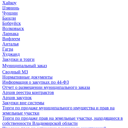
Хайкоу
Цзянинь
Чунцин
Баоцзи
Бобруйск
Волковыск
Ларнака
Вифлеем
Анталья
Гагра
Худжанд
Закупки и торги
Муниципальный заказ
Сводный МЗ
Нормативные документы
Информация о закупках по 44-ФЗ
Отчет о размещении муниципального заказа
Архив реестра контрактов
Архив закупок
Закупки вне системы
Торги по продаже муниципального имущества и прав на
земельные участки
Торги по продаже прав на земельные участки, находящиеся в
собственности Владимирской области