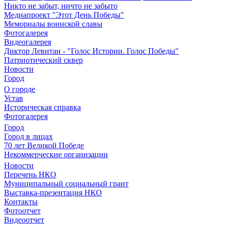
Никто не забыт, ничто не забыто
Медиапроект "Этот День Победы"
Мемориалы воинской славы
Фотогалерея
Видеогалерея
Диктор Левитан - "Голос Истории. Голос Победы"
Патриотический сквер
Новости
Город
О городе
Устав
Историческая справка
Фотогалерея
Город
Город в лицах
70 лет Великой Победе
Некоммерческие организации
Новости
Перечень НКО
Муниципальный социальный грант
Выставка-презентация НКО
Контакты
Фотоотчет
Видеоотчет