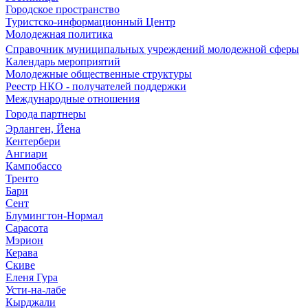
Городское пространство
Туристско-информационный Центр
Молодежная политика
Справочник муниципальных учреждений молодежной сферы
Календарь мероприятий
Молодежные общественные структуры
Реестр НКО - получателей поддержки
Международные отношения
Города партнеры
Эрланген, Йена
Кентербери
Ангиари
Кампобассо
Тренто
Бари
Сент
Блумингтон-Нормал
Сарасота
Мэрион
Керава
Скиве
Еленя Гура
Усти-на-лабе
Кырджали