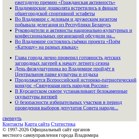
ежегодную премию «Гражданская активность»
Владимирские дошколята встретились в финале
общегородской спортивной эстафеты
Во Владимире с деловым и дружеским визитом
побывала делегация из Республики Беларусь
Руководители и активисты национально-культурных и
конфессиональных организаций обсудили на...
Во Владимире состоялись съёмки проекта «Поём
«Катюшу» на разных языках»
Глава города лично проверил готовность детских
загородных лагерей к началу летнего сезона
День физкультурника во Владимире пройдёт в
Центральном парке культуры и отдыха
Продолжается Всероссийский историко-патриотический
конкурс «Связующая нить народов России»
В Курсантском сквере устанавливают белокаменные
скульптуры витязей
О безопасности избирательных участков в период
проведения выборов депутатов Совета народн...
свернуть
Контакты
Карта сайта
Статистика
© 1997-2026 Официальный сайт органов
местного самоуправления города Владимира