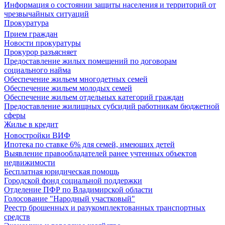
Информация о состоянии защиты населения и территорий от
чрезвычайных ситуаций
Прокуратура
Прием граждан
Новости прокуратуры
Прокурор разъясняет
Предоставление жилых помещений по договорам
социального найма
Обеспечение жильем многодетных семей
Обеспечение жильем молодых семей
Обеспечение жильем отдельных категорий граждан
Предоставление жилищных субсидий работникам бюджетной
сферы
Жилье в кредит
Новостройки ВИФ
Ипотека по ставке 6% для семей, имеющих детей
Выявление правообладателей ранее учтенных объектов
недвижимости
Бесплатная юридическая помощь
Городской фонд социальной поддержки
Отделение ПФР по Владимирской области
Голосование "Народный участковый"
Реестр брошенных и разукомплектованных транспортных
средств