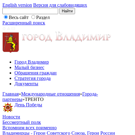
English version
Версия для слабовидящих
Весь сайт
Раздел
Расширенный поиск
Город Владимир
Малый бизнес
Обращения граждан
Стратегия города
Документы
Главная
»
Международные отношения
»
Города-
партнеры
»
ТРЕНТО
День Победы
Новости
Бессмертный полк
Вспомним всех поименно
Владимирцы - Герои Советского Союза, Герои России