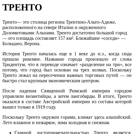
ТРЕНТО
Тренто— это столица региона Трентино-Альто-Адиже,
расположенного на севере Италии и окруженного
Доломитовыми Альпами. Тренто достаточно большой город
— его площадь составляет 157 км². Ближайшие «соседи» —
Больцано, Верона.
История Тренто началась еще в 1 веке до н.э., когда сюда
пришли римляне. Название города произошло от слова
Тридентум, что в переводе означает «разделение на три», все
потому, что город был основан на трех холмах. Поскольку
Тренто лежал на пересечении важных торговых путей — он
быстро стал крупным экономическим центром.
После падения Священной Римской империи городом
управляли византийцы, а затем лангобарды. В итоге, Тренто
оказался в составе Австрийской империи из состава которой
вышел только в 1919 году.
Поскольку Тренто окружен горами, климат здесь альпийский.
Лето влажное и нежаркое, зима холодная и снежная.
Главной достопримечательностью Тренто является