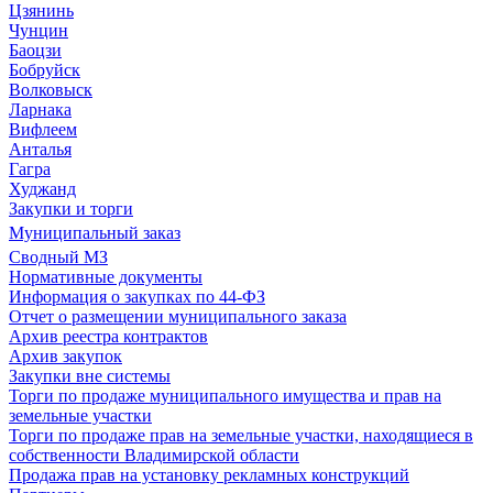
Цзянинь
Чунцин
Баоцзи
Бобруйск
Волковыск
Ларнака
Вифлеем
Анталья
Гагра
Худжанд
Закупки и торги
Муниципальный заказ
Сводный МЗ
Нормативные документы
Информация о закупках по 44-ФЗ
Отчет о размещении муниципального заказа
Архив реестра контрактов
Архив закупок
Закупки вне системы
Торги по продаже муниципального имущества и прав на
земельные участки
Торги по продаже прав на земельные участки, находящиеся в
собственности Владимирской области
Продажа прав на установку рекламных конструкций