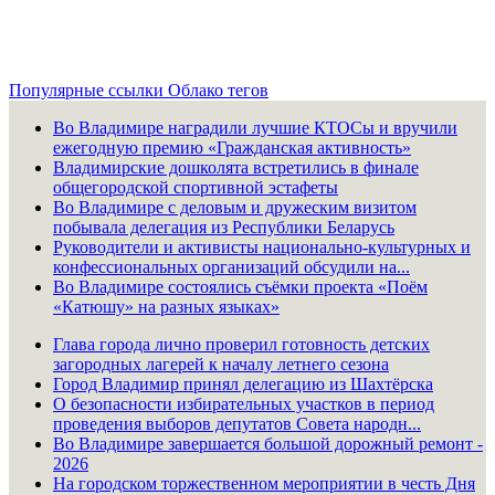
Популярные ссылки
Облако тегов
Во Владимире наградили лучшие КТОСы и вручили
ежегодную премию «Гражданская активность»
Владимирские дошколята встретились в финале
общегородской спортивной эстафеты
Во Владимире с деловым и дружеским визитом
побывала делегация из Республики Беларусь
Руководители и активисты национально-культурных и
конфессиональных организаций обсудили на...
Во Владимире состоялись съёмки проекта «Поём
«Катюшу» на разных языках»
Глава города лично проверил готовность детских
загородных лагерей к началу летнего сезона
Город Владимир принял делегацию из Шахтёрска
О безопасности избирательных участков в период
проведения выборов депутатов Совета народн...
Во Владимире завершается большой дорожный ремонт -
2026
На городском торжественном мероприятии в честь Дня