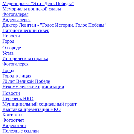
Медиапроект "Этот День Победы"
Мемориалы воинской славы
Фотогалерея
Видеогалерея
Диктор Левитан - "Голос Истории. Голос Победы"
Патриотический сквер
Новости
Город
О городе
Устав
Историческая справка
Фотогалерея
Город
Город в лицах
70 лет Великой Победе
Некоммерческие организации
Новости
Перечень НКО
Муниципальный социальный грант
Выставка-презентация НКО
Контакты
Фотоотчет
Видеоотчет
Полезные ссылки