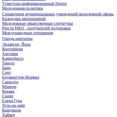
Туристско-информационный Центр
Молодежная политика
Справочник муниципальных учреждений молодежной сферы
Календарь мероприятий
Молодежные общественные структуры
Реестр НКО - получателей поддержки
Международные отношения
Города партнеры
Эрланген, Йена
Кентербери
Ангиари
Кампобассо
Тренто
Бари
Сент
Блумингтон-Нормал
Сарасота
Мэрион
Керава
Скиве
Еленя Гура
Усти-на-лабе
Кырджали
Хайкоу