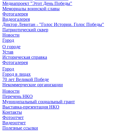
Медиапроект "Этот День Победы"
Мемориалы воинской славы
Фотогалерея
Видеогалерея
Диктор Левитан - "Голос Истории. Голос Победы"
Патриотический сквер
Новости
Город
О городе
Устав
Историческая справка
Фотогалерея
Город
Город в лицах
70 лет Великой Победе
Некоммерческие организации
Новости
Перечень НКО
Муниципальный социальный грант
Выставка-презентация НКО
Контакты
Фотоотчет
Видеоотчет
Полезные ссылки