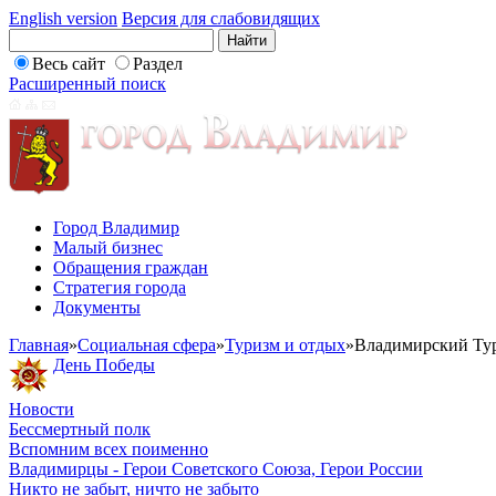
English version
Версия для слабовидящих
Весь сайт
Раздел
Расширенный поиск
Город Владимир
Малый бизнес
Обращения граждан
Стратегия города
Документы
Главная
»
Социальная сфера
»
Туризм и отдых
»
Владимирский Ту
День Победы
Новости
Бессмертный полк
Вспомним всех поименно
Владимирцы - Герои Советского Союза, Герои России
Никто не забыт, ничто не забыто