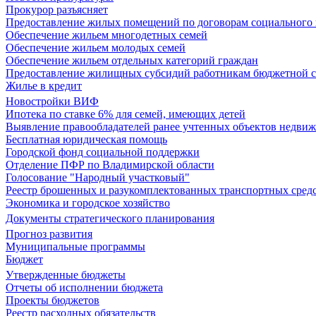
Прокурор разъясняет
Предоставление жилых помещений по договорам социального
Обеспечение жильем многодетных семей
Обеспечение жильем молодых семей
Обеспечение жильем отдельных категорий граждан
Предоставление жилищных субсидий работникам бюджетной 
Жилье в кредит
Новостройки ВИФ
Ипотека по ставке 6% для семей, имеющих детей
Выявление правообладателей ранее учтенных объектов недви
Бесплатная юридическая помощь
Городской фонд социальной поддержки
Отделение ПФР по Владимирской области
Голосование "Народный участковый"
Реестр брошенных и разукомплектованных транспортных сред
Экономика и городское хозяйство
Документы стратегического планирования
Прогноз развития
Муниципальные программы
Бюджет
Утвержденные бюджеты
Отчеты об исполнении бюджета
Проекты бюджетов
Реестр расходных обязательств