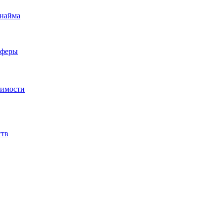
 найма
сферы
жимости
ств