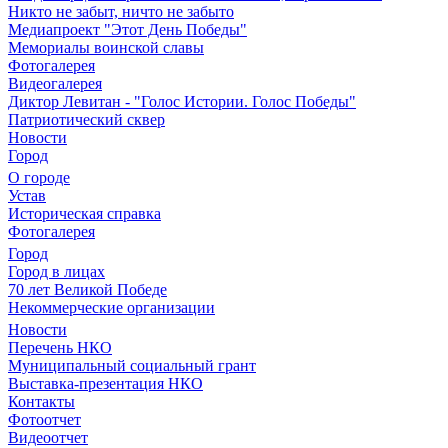
Никто не забыт, ничто не забыто
Медиапроект "Этот День Победы"
Мемориалы воинской славы
Фотогалерея
Видеогалерея
Диктор Левитан - "Голос Истории. Голос Победы"
Патриотический сквер
Новости
Город
О городе
Устав
Историческая справка
Фотогалерея
Город
Город в лицах
70 лет Великой Победе
Некоммерческие организации
Новости
Перечень НКО
Муниципальный социальный грант
Выставка-презентация НКО
Контакты
Фотоотчет
Видеоотчет