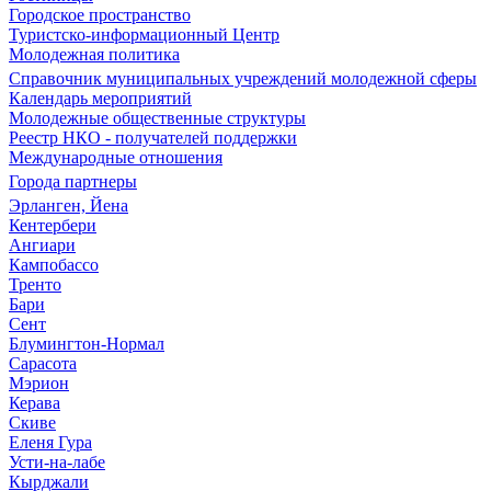
Городское пространство
Туристско-информационный Центр
Молодежная политика
Справочник муниципальных учреждений молодежной сферы
Календарь мероприятий
Молодежные общественные структуры
Реестр НКО - получателей поддержки
Международные отношения
Города партнеры
Эрланген, Йена
Кентербери
Ангиари
Кампобассо
Тренто
Бари
Сент
Блумингтон-Нормал
Сарасота
Мэрион
Керава
Скиве
Еленя Гура
Усти-на-лабе
Кырджали