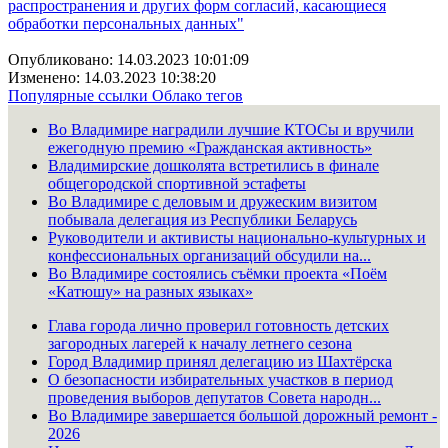
распространения и других форм согласий, касающиеся
обработки персональных данных
"
Опубликовано: 14.03.2023 10:01:09
Изменено: 14.03.2023 10:38:20
Популярные ссылки
Облако тегов
Во Владимире наградили лучшие КТОСы и вручили
ежегодную премию «Гражданская активность»
Владимирские дошколята встретились в финале
общегородской спортивной эстафеты
Во Владимире с деловым и дружеским визитом
побывала делегация из Республики Беларусь
Руководители и активисты национально-культурных и
конфессиональных организаций обсудили на...
Во Владимире состоялись съёмки проекта «Поём
«Катюшу» на разных языках»
Глава города лично проверил готовность детских
загородных лагерей к началу летнего сезона
Город Владимир принял делегацию из Шахтёрска
О безопасности избирательных участков в период
проведения выборов депутатов Совета народн...
Во Владимире завершается большой дорожный ремонт -
2026