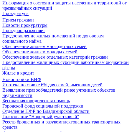
Информация о состоянии защиты населения и территорий от
чрезвычайных ситуаций
Прокуратура
Прием граждан
Новости прокуратуры
Прокурор разъясняет
Предоставление жилых помещений по договорам
социального найма
Обеспечение жильем многодетных семей
Обеспечение жильем молодых семей
Обеспечение жильем отдельных категорий граждан
Предоставление жилищных субсидий работникам бюджетной
сферы
Жилье в кредит
Новостройки ВИФ
Ипотека по ставке 6% для семей, имеющих детей
Выявление правообладателей ранее учтенных объектов
недвижимости
Бесплатная юридическая помощь
Городской фонд социальной поддержки
Отделение ПФР по Владимирской области
Голосование "Народный участковый"
Реестр брошенных и разукомплектованных транспортных
средств