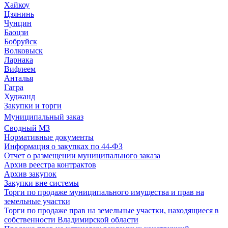
Хайкоу
Цзянинь
Чунцин
Баоцзи
Бобруйск
Волковыск
Ларнака
Вифлеем
Анталья
Гагра
Худжанд
Закупки и торги
Муниципальный заказ
Сводный МЗ
Нормативные документы
Информация о закупках по 44-ФЗ
Отчет о размещении муниципального заказа
Архив реестра контрактов
Архив закупок
Закупки вне системы
Торги по продаже муниципального имущества и прав на
земельные участки
Торги по продаже прав на земельные участки, находящиеся в
собственности Владимирской области