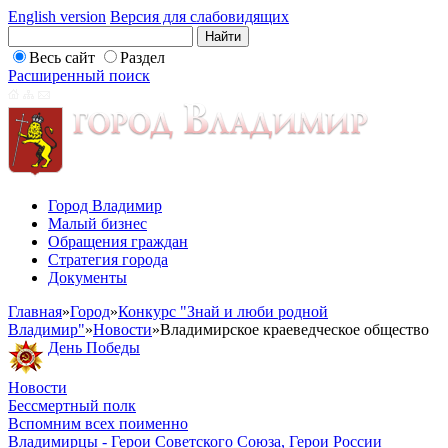
English version
Версия для слабовидящих
Весь сайт
Раздел
Расширенный поиск
Город Владимир
Малый бизнес
Обращения граждан
Стратегия города
Документы
Главная
»
Город
»
Конкурс "Знай и люби родной
Владимир"
»
Новости
»
Владимирское краеведческое общество
День Победы
Новости
Бессмертный полк
Вспомним всех поименно
Владимирцы - Герои Советского Союза, Герои России