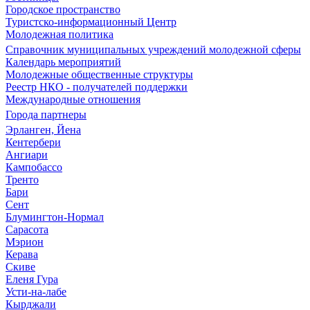
Городское пространство
Туристско-информационный Центр
Молодежная политика
Справочник муниципальных учреждений молодежной сферы
Календарь мероприятий
Молодежные общественные структуры
Реестр НКО - получателей поддержки
Международные отношения
Города партнеры
Эрланген, Йена
Кентербери
Ангиари
Кампобассо
Тренто
Бари
Сент
Блумингтон-Нормал
Сарасота
Мэрион
Керава
Скиве
Еленя Гура
Усти-на-лабе
Кырджали