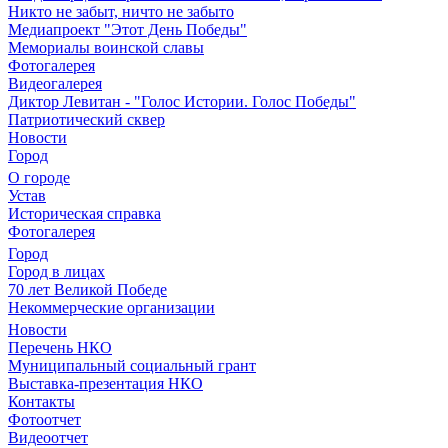
Никто не забыт, ничто не забыто
Медиапроект "Этот День Победы"
Мемориалы воинской славы
Фотогалерея
Видеогалерея
Диктор Левитан - "Голос Истории. Голос Победы"
Патриотический сквер
Новости
Город
О городе
Устав
Историческая справка
Фотогалерея
Город
Город в лицах
70 лет Великой Победе
Некоммерческие организации
Новости
Перечень НКО
Муниципальный социальный грант
Выставка-презентация НКО
Контакты
Фотоотчет
Видеоотчет