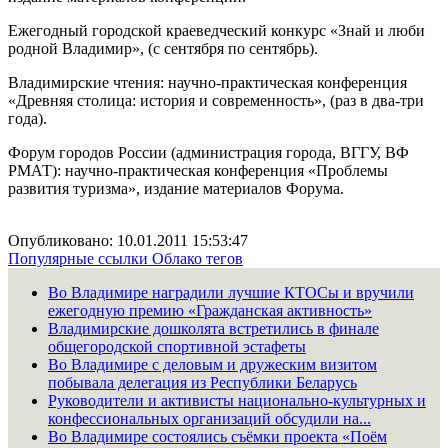
Ежегодный городской краеведческий конкурс «Знай и люби
родной Владимир», (с сентября по сентябрь).
Владимирские чтения: научно-практическая конференция
«Древняя столица: история и современность», (раз в два-три
года).
Форум городов России (администрация города, ВГГУ, ВФ
РМАТ): научно-практическая конференция «Проблемы
развития туризма», издание материалов Форума.
Опубликовано: 10.01.2011 15:53:47
Популярные ссылки
Облако тегов
Во Владимире наградили лучшие КТОСы и вручили
ежегодную премию «Гражданская активность»
Владимирские дошколята встретились в финале
общегородской спортивной эстафеты
Во Владимире с деловым и дружеским визитом
побывала делегация из Республики Беларусь
Руководители и активисты национально-культурных и
конфессиональных организаций обсудили на...
Во Владимире состоялись съёмки проекта «Поём