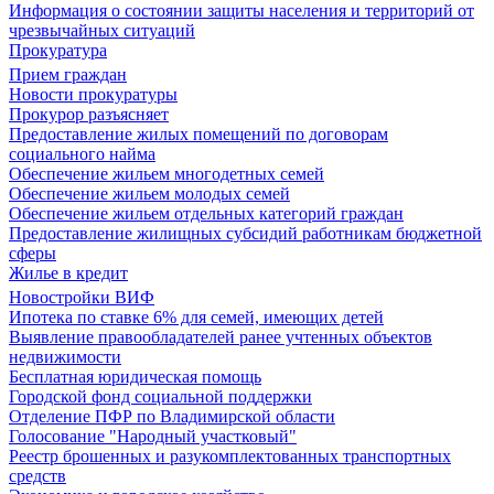
Информация о состоянии защиты населения и территорий от
чрезвычайных ситуаций
Прокуратура
Прием граждан
Новости прокуратуры
Прокурор разъясняет
Предоставление жилых помещений по договорам
социального найма
Обеспечение жильем многодетных семей
Обеспечение жильем молодых семей
Обеспечение жильем отдельных категорий граждан
Предоставление жилищных субсидий работникам бюджетной
сферы
Жилье в кредит
Новостройки ВИФ
Ипотека по ставке 6% для семей, имеющих детей
Выявление правообладателей ранее учтенных объектов
недвижимости
Бесплатная юридическая помощь
Городской фонд социальной поддержки
Отделение ПФР по Владимирской области
Голосование "Народный участковый"
Реестр брошенных и разукомплектованных транспортных
средств