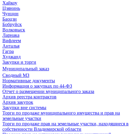
Хайкоу
Цзянинь
Чунцин
Баоцзи
Бобруйск
Волковыск
Ларнака
Вифлеем
Анталья
Гагра
Худжанд
Закупки и торги
Муниципальный заказ
Сводный МЗ
Нормативные документы
Информация о закупках по 44-ФЗ
Отчет о размещении муниципального заказа
Архив реестра контрактов
Архив закупок
Закупки вне системы
Торги по продаже муниципального имущества и прав на
земельные участки
Торги по продаже прав на земельные участки, находящиеся в
собственности Владимирской области