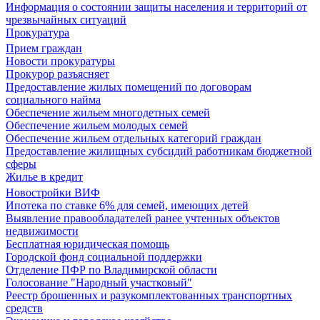
Информация о состоянии защиты населения и территорий от
чрезвычайных ситуаций
Прокуратура
Прием граждан
Новости прокуратуры
Прокурор разъясняет
Предоставление жилых помещений по договорам
социального найма
Обеспечение жильем многодетных семей
Обеспечение жильем молодых семей
Обеспечение жильем отдельных категорий граждан
Предоставление жилищных субсидий работникам бюджетной
сферы
Жилье в кредит
Новостройки ВИФ
Ипотека по ставке 6% для семей, имеющих детей
Выявление правообладателей ранее учтенных объектов
недвижимости
Бесплатная юридическая помощь
Городской фонд социальной поддержки
Отделение ПФР по Владимирской области
Голосование "Народный участковый"
Реестр брошенных и разукомплектованных транспортных
средств