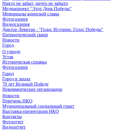
Никто не забыт, ничто не забыто
Медиапроект "Этот День Победы"
Мемориалы воинской славы
Фотогалерея
Видеогалерея
Диктор Левитан - "Голос Истории. Голос Победы"
Патриотический сквер
Новости
Город
О городе
Устав
Историческая справка
Фотогалерея
Город
Город в лицах
70 лет Великой Победе
Некоммерческие организации
Новости
Перечень НКО
Муниципальный социальный грант
Выставка-презентация НКО
Контакты
Фотоотчет
Видеоотчет