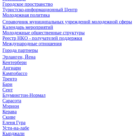
Городское пространство
Туристско-информационный Центр
Молодежная политика
Справочник муниципальных учреждений молодежной сферы
Календарь мероприятий
Молодежные общественные структуры
Реестр НКО - получателей поддержки
Международные отношения
Города партнеры
Эрланген, Йена
Кентербери
Ангиари
Кампобассо
Тренто
Бари
Сент
Блумингтон-Нормал
Сарасота
Мэрион
Керава
Скиве
Еленя Гура
Усти-на-лабе
Кырджали