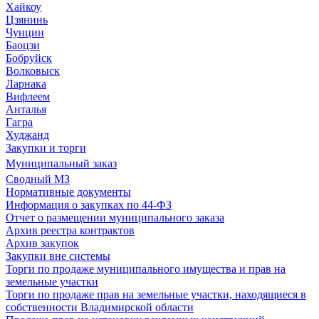
Хайкоу
Цзянинь
Чунцин
Баоцзи
Бобруйск
Волковыск
Ларнака
Вифлеем
Анталья
Гагра
Худжанд
Закупки и торги
Муниципальный заказ
Сводный МЗ
Нормативные документы
Информация о закупках по 44-ФЗ
Отчет о размещении муниципального заказа
Архив реестра контрактов
Архив закупок
Закупки вне системы
Торги по продаже муниципального имущества и прав на
земельные участки
Торги по продаже прав на земельные участки, находящиеся в
собственности Владимирской области