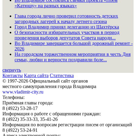
Во Владимире состоялись съёмки проекта «Поём
«Катюшу» на разных языках»
Глава города лично проверил готовность детских
загородных лагерей к началу летнего сезона
Город Владимир принял делегацию из Шахтёрска
О безопасности избирательных участков в период
проведения выборов депутатов Совета народн...
Во Владимире завершается большой дорожный ремонт -
2026
На городском торжественном мероприятии в честь Дня
семьи, любви и верности поздравили боле...
свернуть
Контакты
Карта сайта
Статистика
© 1997-2026 Официальный сайт органов
местного самоуправления города Владимира
www.vladimir-city.ru
Телефоны:
Приёмная главы города:
8 (4922) 53-28-17
Информация о работе с обращениями граждан:
8 (4922) 35-33-33, 35-41-26
Информация по вопросам регистрации писем от организаций
8 (4922) 53-24-91
Адреса электронной почты: