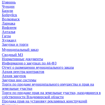
Цзянинь
Чунцин
Баоцзи
Бобруйск
Волковыск
Ларнака
Вифлеем
Анталья
Гагра
Худжанд
Закупки и торги
Муниципальный заказ
Сводный МЗ
Нормативные документы
Информация о закупках по 44-ФЗ
Отчет о размещении муниципального заказа
Архив реестра контрактов
Архив закупок
Закупки вне системы
Торги по продаже муниципального имущества и прав на
земельные участки
Торги по продаже прав на земельные участки, находящиеся в
собственности Владимирской области
Продажа прав на установку рекламных конструкций