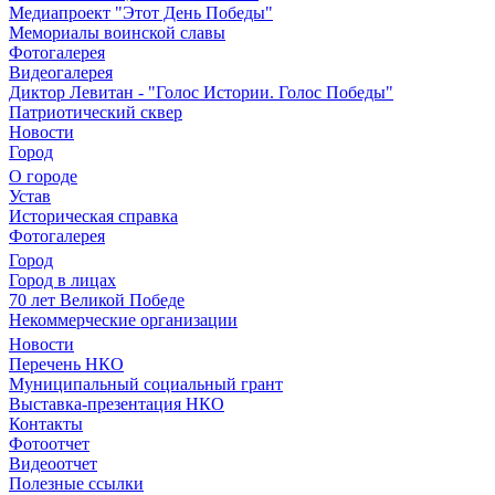
Медиапроект "Этот День Победы"
Мемориалы воинской славы
Фотогалерея
Видеогалерея
Диктор Левитан - "Голос Истории. Голос Победы"
Патриотический сквер
Новости
Город
О городе
Устав
Историческая справка
Фотогалерея
Город
Город в лицах
70 лет Великой Победе
Некоммерческие организации
Новости
Перечень НКО
Муниципальный социальный грант
Выставка-презентация НКО
Контакты
Фотоотчет
Видеоотчет
Полезные ссылки