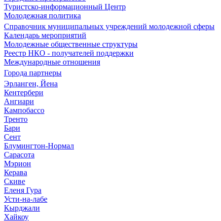
Туристско-информационный Центр
Молодежная политика
Справочник муниципальных учреждений молодежной сферы
Календарь мероприятий
Молодежные общественные структуры
Реестр НКО - получателей поддержки
Международные отношения
Города партнеры
Эрланген, Йена
Кентербери
Ангиари
Кампобассо
Тренто
Бари
Сент
Блумингтон-Нормал
Сарасота
Мэрион
Керава
Скиве
Еленя Гура
Усти-на-лабе
Кырджали
Хайкоу