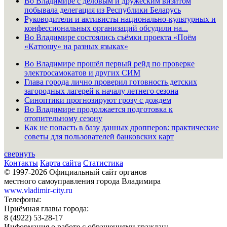
Во Владимире с деловым и дружеским визитом
побывала делегация из Республики Беларусь
Руководители и активисты национально-культурных и
конфессиональных организаций обсудили на...
Во Владимире состоялись съёмки проекта «Поём
«Катюшу» на разных языках»
Во Владимире прошёл первый рейд по проверке
электросамокатов и других СИМ
Глава города лично проверил готовность детских
загородных лагерей к началу летнего сезона
Синоптики прогнозируют грозу с дождем
Во Владимире продолжается подготовка к
отопительному сезону
Как не попасть в базу данных дропперов: практические
советы для пользователей банковских карт
свернуть
Контакты
Карта сайта
Статистика
© 1997-2026 Официальный сайт органов
местного самоуправления города Владимира
www.vladimir-city.ru
Телефоны:
Приёмная главы города:
8 (4922) 53-28-17
Информация о работе с обращениями граждан: