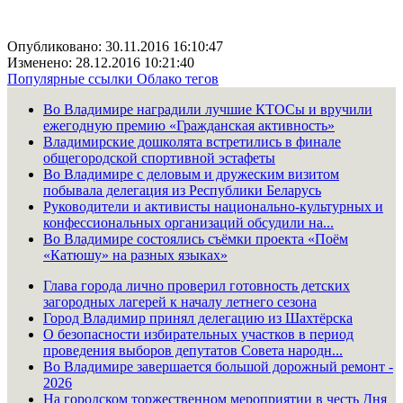
Опубликовано: 30.11.2016 16:10:47
Изменено: 28.12.2016 10:21:40
Популярные ссылки
Облако тегов
Во Владимире наградили лучшие КТОСы и вручили
ежегодную премию «Гражданская активность»
Владимирские дошколята встретились в финале
общегородской спортивной эстафеты
Во Владимире с деловым и дружеским визитом
побывала делегация из Республики Беларусь
Руководители и активисты национально-культурных и
конфессиональных организаций обсудили на...
Во Владимире состоялись съёмки проекта «Поём
«Катюшу» на разных языках»
Глава города лично проверил готовность детских
загородных лагерей к началу летнего сезона
Город Владимир принял делегацию из Шахтёрска
О безопасности избирательных участков в период
проведения выборов депутатов Совета народн...
Во Владимире завершается большой дорожный ремонт -
2026
На городском торжественном мероприятии в честь Дня