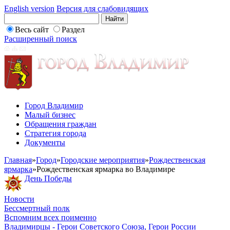
English version
Версия для слабовидящих
Весь сайт
Раздел
Расширенный поиск
Город Владимир
Малый бизнес
Обращения граждан
Стратегия города
Документы
Главная
»
Город
»
Городские мероприятия
»
Рождественская
ярмарка
»
Рождественская ярмарка во Владимире
День Победы
Новости
Бессмертный полк
Вспомним всех поименно
Владимирцы - Герои Советского Союза, Герои России