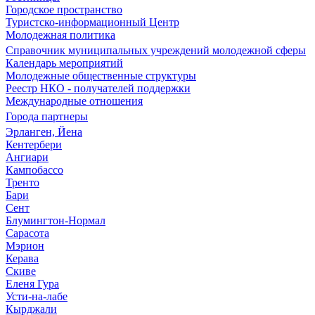
Городское пространство
Туристско-информационный Центр
Молодежная политика
Справочник муниципальных учреждений молодежной сферы
Календарь мероприятий
Молодежные общественные структуры
Реестр НКО - получателей поддержки
Международные отношения
Города партнеры
Эрланген, Йена
Кентербери
Ангиари
Кампобассо
Тренто
Бари
Сент
Блумингтон-Нормал
Сарасота
Мэрион
Керава
Скиве
Еленя Гура
Усти-на-лабе
Кырджали