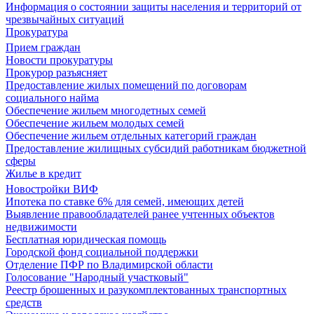
Информация о состоянии защиты населения и территорий от
чрезвычайных ситуаций
Прокуратура
Прием граждан
Новости прокуратуры
Прокурор разъясняет
Предоставление жилых помещений по договорам
социального найма
Обеспечение жильем многодетных семей
Обеспечение жильем молодых семей
Обеспечение жильем отдельных категорий граждан
Предоставление жилищных субсидий работникам бюджетной
сферы
Жилье в кредит
Новостройки ВИФ
Ипотека по ставке 6% для семей, имеющих детей
Выявление правообладателей ранее учтенных объектов
недвижимости
Бесплатная юридическая помощь
Городской фонд социальной поддержки
Отделение ПФР по Владимирской области
Голосование "Народный участковый"
Реестр брошенных и разукомплектованных транспортных
средств