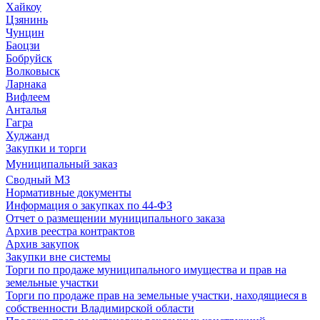
Хайкоу
Цзянинь
Чунцин
Баоцзи
Бобруйск
Волковыск
Ларнака
Вифлеем
Анталья
Гагра
Худжанд
Закупки и торги
Муниципальный заказ
Сводный МЗ
Нормативные документы
Информация о закупках по 44-ФЗ
Отчет о размещении муниципального заказа
Архив реестра контрактов
Архив закупок
Закупки вне системы
Торги по продаже муниципального имущества и прав на
земельные участки
Торги по продаже прав на земельные участки, находящиеся в
собственности Владимирской области