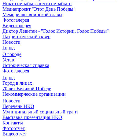
Никто не забыт, ничто не забыто
Медиапроект "Этот День Победы"
Мемориалы воинской славы
Фотогалерея
Видеогалерея
Диктор Левитан - "Голос Истории. Голос Победы"
Патриотический сквер
Новости
Город
О городе
Устав
Историческая справка
Фотогалерея
Город
Город в лицах
70 лет Великой Победе
Некоммерческие организации
Новости
Перечень НКО
Муниципальный социальный грант
Выставка-презентация НКО
Контакты
Фотоотчет
Видеоотчет