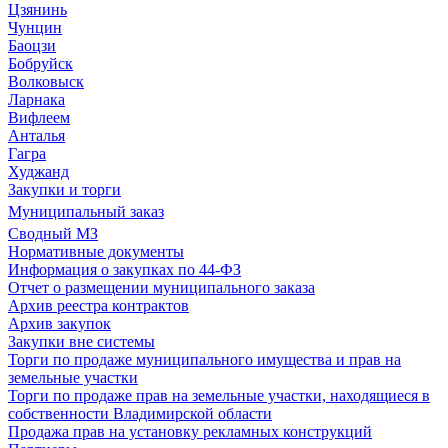
Цзянинь
Чунцин
Баоцзи
Бобруйск
Волковыск
Ларнака
Вифлеем
Анталья
Гагра
Худжанд
Закупки и торги
Муниципальный заказ
Сводный МЗ
Нормативные документы
Информация о закупках по 44-ФЗ
Отчет о размещении муниципального заказа
Архив реестра контрактов
Архив закупок
Закупки вне системы
Торги по продаже муниципального имущества и прав на
земельные участки
Торги по продаже прав на земельные участки, находящиеся в
собственности Владимирской области
Продажа прав на установку рекламных конструкций