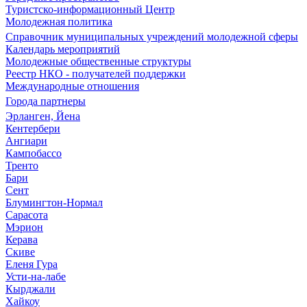
Туристско-информационный Центр
Молодежная политика
Справочник муниципальных учреждений молодежной сферы
Календарь мероприятий
Молодежные общественные структуры
Реестр НКО - получателей поддержки
Международные отношения
Города партнеры
Эрланген, Йена
Кентербери
Ангиари
Кампобассо
Тренто
Бари
Сент
Блумингтон-Нормал
Сарасота
Мэрион
Керава
Скиве
Еленя Гура
Усти-на-лабе
Кырджали
Хайкоу