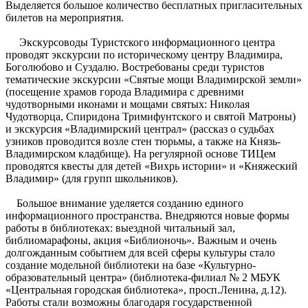
Выделяется большое количество бесплатных пригласительных
билетов на мероприятия.
Экскурсоводы Туристского информационного центра
проводят экскурсии по историческому центру Владимира,
Боголюбово и Суздалю. Востребованы среди туристов
тематические экскурсии «Святые мощи Владимирской земли»
(посещение храмов города Владимира с древними
чудотворными иконами и мощами святых: Николая
Чудотворца, Спиридона Тримифунтского и святой Матроны)
и экскурсия «Владимирский централ» (рассказ о судьбах
узников проводится возле стен тюрьмы, а также на Князь-
Владимирском кладбище). На регулярной основе ТИЦем
проводятся квесты для детей «Вихрь истории» и «Княжеский
Владимир» (для групп школьников).
Большое внимание уделяется созданию единого
информационного пространства. Внедряются новые формы
работы в библиотеках: выездной читальный зал,
библиомарафоны, акция «Библионочь». Важным и очень
долгожданным событием для всей сферы культуры стало
создание модельной библиотеки на базе «Культурно-
образовательный центра» (библиотека-филиал № 2 МБУК
«Центральная городская библиотека», просп.Ленина, д.12).
Работы стали возможны благодаря государственной