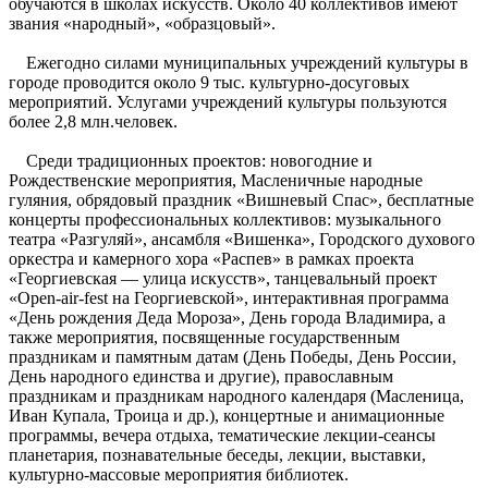
обучаются в школах искусств. Около 40 коллективов имеют
звания «народный», «образцовый».
Ежегодно силами муниципальных учреждений культуры в
городе проводится около 9 тыс. культурно-досуговых
мероприятий. Услугами учреждений культуры пользуются
более 2,8 млн.человек.
Среди традиционных проектов: новогодние и
Рождественские мероприятия, Масленичные народные
гуляния, обрядовый праздник «Вишневый Спас», бесплатные
концерты профессиональных коллективов: музыкального
театра «Разгуляй», ансамбля «Вишенка», Городского духового
оркестра и камерного хора «Распев» в рамках проекта
«Георгиевская — улица искусств», танцевальный проект
«Open-air-fest на Георгиевской», интерактивная программа
«День рождения Деда Мороза», День города Владимира, а
также мероприятия, посвященные государственным
праздникам и памятным датам (День Победы, День России,
День народного единства и другие), православным
праздникам и праздникам народного календаря (Масленица,
Иван Купала, Троица и др.), концертные и анимационные
программы, вечера отдыха, тематические лекции-сеансы
планетария, познавательные беседы, лекции, выставки,
культурно-массовые мероприятия библиотек.