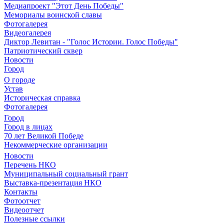
Медиапроект "Этот День Победы"
Мемориалы воинской славы
Фотогалерея
Видеогалерея
Диктор Левитан - "Голос Истории. Голос Победы"
Патриотический сквер
Новости
Город
О городе
Устав
Историческая справка
Фотогалерея
Город
Город в лицах
70 лет Великой Победе
Некоммерческие организации
Новости
Перечень НКО
Муниципальный социальный грант
Выставка-презентация НКО
Контакты
Фотоотчет
Видеоотчет
Полезные ссылки