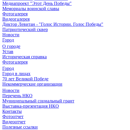
Медиапроект "Этот День Победы"
Мемориалы воинской славы
Фотогалерея
Видеогалерея
Диктор Левитан - "Голос Истории. Голос Победы"
Патриотический сквер
Новости
Город
О городе
Устав
Историческая справка
Фотогалерея
Город
Город в лицах
70 лет Великой Победе
Некоммерческие организации
Новости
Перечень НКО
Муниципальный социальный грант
Выставка-презентация НКО
Контакты
Фотоотчет
Видеоотчет
Полезные ссылки