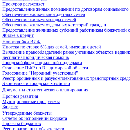
Прокурор разъясняет
Предоставление жилых помещений по договорам социального
Обеспечение жильем многодетных семей
Обеспечение жильем молодых семей
Обеспечение жильем отдельных категорий граждан
Предоставление жилищных субсидий работникам бюджетной 
Жилье в кредит
Новостройки ВИФ
Ипотека по ставке 6% для семей, имеющих детей
Выявление правообладателей ранее учтенных объектов недви
Бесплатная юридическая помощь
Городской фонд социальной поддержки
Отделение ПФР по Владимирской области
Голосование "Народный участковый"
Реестр брошенных и разукомплектованных транспортных сред
Экономика и городское хозяйство
Документы стратегического планирования
Прогноз развития
Муниципальные программы
Бюджет
Утвержденные бюджеты
Отчеты об исполнении бюджета
Проекты бюджетов
Реестр расходных обязательств