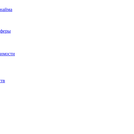
 найма
сферы
жимости
ств