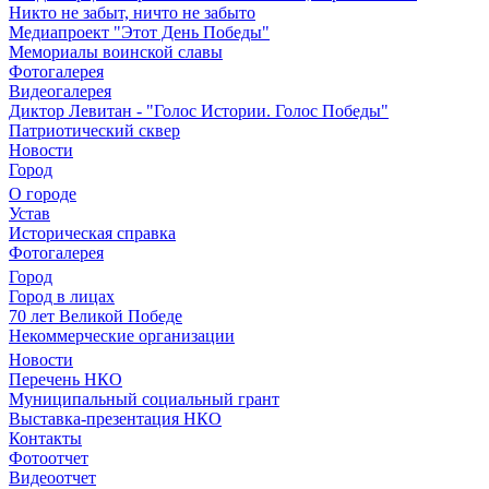
Никто не забыт, ничто не забыто
Медиапроект "Этот День Победы"
Мемориалы воинской славы
Фотогалерея
Видеогалерея
Диктор Левитан - "Голос Истории. Голос Победы"
Патриотический сквер
Новости
Город
О городе
Устав
Историческая справка
Фотогалерея
Город
Город в лицах
70 лет Великой Победе
Некоммерческие организации
Новости
Перечень НКО
Муниципальный социальный грант
Выставка-презентация НКО
Контакты
Фотоотчет
Видеоотчет