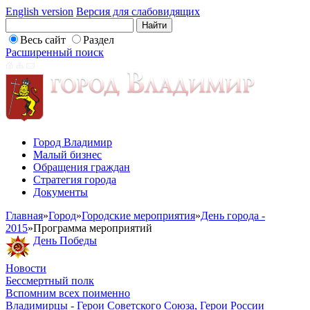
English version
Версия для слабовидящих
Весь сайт
Раздел
Расширенный поиск
Город Владимир
Малый бизнес
Обращения граждан
Стратегия города
Документы
Главная
»
Город
»
Городские мероприятия
»
День города -
2015
»
Программа мероприятий
День Победы
Новости
Бессмертный полк
Вспомним всех поименно
Владимирцы - Герои Советского Союза, Герои России