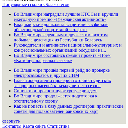
Популярные ссылки
Облако тегов
Во Владимире наградили лучшие КТОСы и вручили
ежегодную премию «Гражданская активность»
Владимирские дошколята встретились в финале
общегородской спортивной эстафеты
Во Владимире с деловым и дружеским визитом
побывала делегация из Республики Беларусь
Руководители и активисты национально-культурных и
конфессиональных организаций обсудили на...
Во Владимире состоялись съёмки проекта «Поём
«Катюшу» на разных языках»
Во Владимире прошёл первый рейд по проверке
электросамокатов и других СИМ
Глава города лично проверил готовность детских
загородных лагерей к началу летнего сезона
Синоптики прогнозируют грозу с дождем
Во Владимире продолжается подготовка к
отопительному сезону
Как не попасть в базу данных дропперов: практические
советы для пользователей банковских карт
свернуть
Контакты
Карта сайта
Статистика