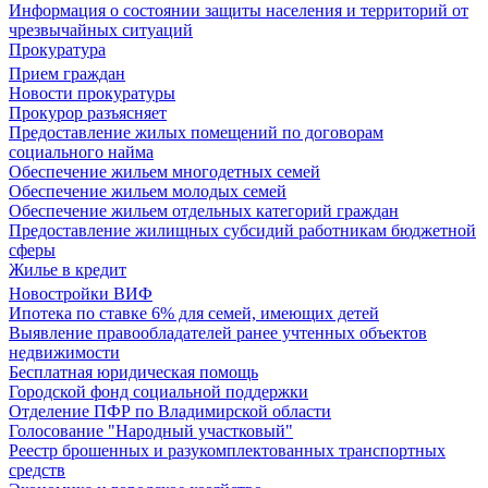
Информация о состоянии защиты населения и территорий от
чрезвычайных ситуаций
Прокуратура
Прием граждан
Новости прокуратуры
Прокурор разъясняет
Предоставление жилых помещений по договорам
социального найма
Обеспечение жильем многодетных семей
Обеспечение жильем молодых семей
Обеспечение жильем отдельных категорий граждан
Предоставление жилищных субсидий работникам бюджетной
сферы
Жилье в кредит
Новостройки ВИФ
Ипотека по ставке 6% для семей, имеющих детей
Выявление правообладателей ранее учтенных объектов
недвижимости
Бесплатная юридическая помощь
Городской фонд социальной поддержки
Отделение ПФР по Владимирской области
Голосование "Народный участковый"
Реестр брошенных и разукомплектованных транспортных
средств