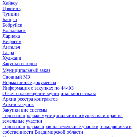
Хайкоу
Цзянинь
Чунцин
Баоцзи
Бобруйск
Волковыск
Ларнака
Вифлеем
Анталья
Гагра
Худжанд
Закупки и торги
Муниципальный заказ
Сводный МЗ
Нормативные документы
Информация о закупках по 44-ФЗ
Отчет о размещении муниципального заказа
Архив реестра контрактов
Архив закупок
Закупки вне системы
Торги по продаже муниципального имущества и прав на
земельные участки
Торги по продаже прав на земельные участки, находящиеся в
собственности Владимирской области