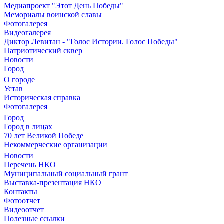
Медиапроект "Этот День Победы"
Мемориалы воинской славы
Фотогалерея
Видеогалерея
Диктор Левитан - "Голос Истории. Голос Победы"
Патриотический сквер
Новости
Город
О городе
Устав
Историческая справка
Фотогалерея
Город
Город в лицах
70 лет Великой Победе
Некоммерческие организации
Новости
Перечень НКО
Муниципальный социальный грант
Выставка-презентация НКО
Контакты
Фотоотчет
Видеоотчет
Полезные ссылки