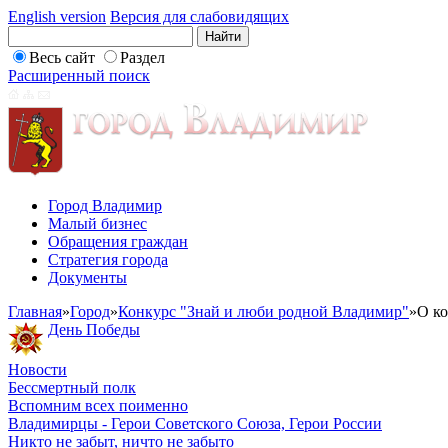
English version
Версия для слабовидящих
Весь сайт
Раздел
Расширенный поиск
Город Владимир
Малый бизнес
Обращения граждан
Стратегия города
Документы
Главная
»
Город
»
Конкурс "Знай и люби родной Владимир"
»
О к
День Победы
Новости
Бессмертный полк
Вспомним всех поименно
Владимирцы - Герои Советского Союза, Герои России
Никто не забыт, ничто не забыто