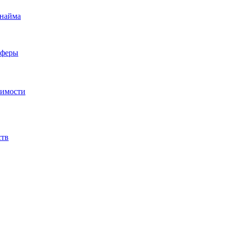
 найма
сферы
жимости
ств