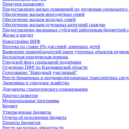
Прокурор разъясняет
Предоставление жилых помещений по договорам социального
Обеспечение жильем многодетных семей
Обеспечение жильем молодых семей
Обеспечение жильем отдельных категорий граждан
Предоставление жилищных субсидий работникам бюджетной 
Жилье в кредит
Новостройки ВИФ
Ипотека по ставке 6% для семей, имеющих детей
Выявление правообладателей ранее учтенных объектов недви
Бесплатная юридическая помощь
Городской фонд социальной поддержки
Отделение ПФР по Владимирской области
Голосование "Народный участковый"
Реестр брошенных и разукомплектованных транспортных сред
Экономика и городское хозяйство
Документы стратегического планирования
Прогноз развития
Муниципальные программы
Бюджет
Утвержденные бюджеты
Отчеты об исполнении бюджета
Проекты бюджетов
Реестр расходных обязательств