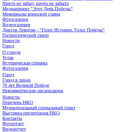
Никто не забыт, ничто не забыто
Медиапроект "Этот День Победы"
Мемориалы воинской славы
Фотогалерея
Видеогалерея
Диктор Левитан - "Голос Истории. Голос Победы"
Патриотический сквер
Новости
Город
О городе
Устав
Историческая справка
Фотогалерея
Город
Город в лицах
70 лет Великой Победе
Некоммерческие организации
Новости
Перечень НКО
Муниципальный социальный грант
Выставка-презентация НКО
Контакты
Фотоотчет
Видеоотчет