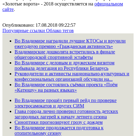
«Золотые ворота» - 2018 осуществляется на
официальном
сайте
.
Опубликовано: 17.08.2018 09:22:57
Популярные ссылки
Облако тегов
Во Владимире наградили лучшие КТОСы и вручили
ежегодную премию «Гражданская активность»
Владимирские дошколята встретились в финале
общегородской спортивной эстафеты
Во Владимире с деловым и дружеским визитом
побывала делегация из Республики Беларусь
Руководители и активисты национально-культурных и
конфессиональных организаций обсудили на...
Во Владимире состоялись съёмки проекта «Поём
«Катюшу» на разных языках»
Во Владимире прошёл первый рейд по проверке
электросамокатов и других СИМ
Глава города лично проверил готовность детских
загородных лагерей к началу летнего сезона
Синоптики прогнозируют грозу с дождем
Во Владимире продолжается подготовка к
отопительному сезону