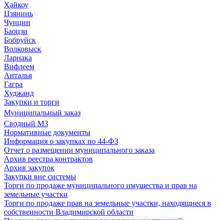
Хайкоу
Цзянинь
Чунцин
Баоцзи
Бобруйск
Волковыск
Ларнака
Вифлеем
Анталья
Гагра
Худжанд
Закупки и торги
Муниципальный заказ
Сводный МЗ
Нормативные документы
Информация о закупках по 44-ФЗ
Отчет о размещении муниципального заказа
Архив реестра контрактов
Архив закупок
Закупки вне системы
Торги по продаже муниципального имущества и прав на
земельные участки
Торги по продаже прав на земельные участки, находящиеся в
собственности Владимирской области