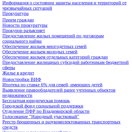
Информация о состоянии защиты населения и территорий от
чрезвычайных ситуаций
Прокуратура
Прием граждан
Новости прокуратуры
Прокурор разъясняет
Предоставление жилых помещений по договорам
социального найма
Обеспечение жильем многодетных семей
Обеспечение жильем молодых семей
Обеспечение жильем отдельных категорий граждан
Предоставление жилищных субсидий работникам бюджетной
сферы
Жилье в кредит
Новостройки ВИФ
Ипотека по ставке 6% для семей, имеющих детей
Выявление правообладателей ранее учтенных объектов
недвижимости
Бесплатная юридическая помощь
Городской фонд социальной поддержки
Отделение ПФР по Владимирской области
Голосование "Народный участковый"
Реестр брошенных и разукомплектованных транспортных
средств