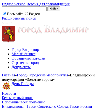
English version
Версия для слабовидящих
Весь сайт
Раздел
Расширенный поиск
Город Владимир
Малый бизнес
Обращения граждан
Стратегия города
Документы
Главная
»
Город
»
Городские мероприятия
»
Владимирский
полумарафон «Золотые ворота»
День Победы
Новости
Бессмертный полк
Вспомним всех поименно
Владимирцы - Герои Советского Союза, Герои России