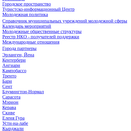
Городское пространство
Туристско-информационный Центр
Молодежная политика
Справочник муниципальных учреждений молодежной сферы
Календарь мероприятий
Молодежные общественные структуры
Реестр НКО - получателей поддержки
Международные отношения
Города партнеры
Эрланген, Йена
Кентербери
Ангиари
Кампобассо
Тренто
Бари
Сент
Блумингтон-Нормал
Сарасота
Мэрион
Керава
Скиве
Еленя Гура
Усти-на-лабе
Кырджали