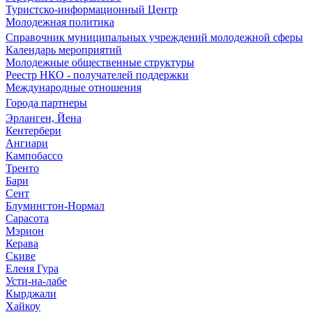
Туристско-информационный Центр
Молодежная политика
Справочник муниципальных учреждений молодежной сферы
Календарь мероприятий
Молодежные общественные структуры
Реестр НКО - получателей поддержки
Международные отношения
Города партнеры
Эрланген, Йена
Кентербери
Ангиари
Кампобассо
Тренто
Бари
Сент
Блумингтон-Нормал
Сарасота
Мэрион
Керава
Скиве
Еленя Гура
Усти-на-лабе
Кырджали
Хайкоу