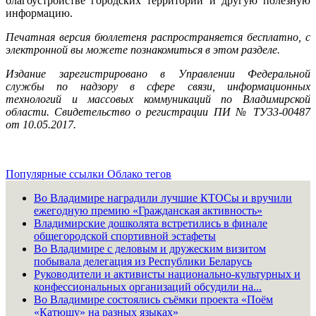
благоустройстве городских территорий и другую полезную
информацию.
Печатная версия бюллетеня распространяется бесплатно, с
электронной вы можете познакомиться в этом разделе.
Издание зарегистрировано в Управлении Федеральной
службы по надзору в сфере связи, информационных
технологий и массовых коммуникаций по Владимирской
области. Свидетельство о регистрации ПИ № ТУ33-00487
от 10.05.2017.
Популярные ссылки
Облако тегов
Во Владимире наградили лучшие КТОСы и вручили
ежегодную премию «Гражданская активность»
Владимирские дошколята встретились в финале
общегородской спортивной эстафеты
Во Владимире с деловым и дружеским визитом
побывала делегация из Республики Беларусь
Руководители и активисты национально-культурных и
конфессиональных организаций обсудили на...
Во Владимире состоялись съёмки проекта «Поём
«Катюшу» на разных языках»