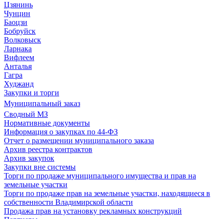
Цзянинь
Чунцин
Баоцзи
Бобруйск
Волковыск
Ларнака
Вифлеем
Анталья
Гагра
Худжанд
Закупки и торги
Муниципальный заказ
Сводный МЗ
Нормативные документы
Информация о закупках по 44-ФЗ
Отчет о размещении муниципального заказа
Архив реестра контрактов
Архив закупок
Закупки вне системы
Торги по продаже муниципального имущества и прав на
земельные участки
Торги по продаже прав на земельные участки, находящиеся в
собственности Владимирской области
Продажа прав на установку рекламных конструкций