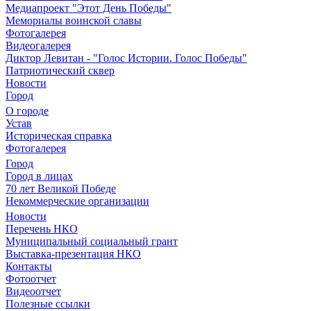
Медиапроект "Этот День Победы"
Мемориалы воинской славы
Фотогалерея
Видеогалерея
Диктор Левитан - "Голос Истории. Голос Победы"
Патриотический сквер
Новости
Город
О городе
Устав
Историческая справка
Фотогалерея
Город
Город в лицах
70 лет Великой Победе
Некоммерческие организации
Новости
Перечень НКО
Муниципальный социальный грант
Выставка-презентация НКО
Контакты
Фотоотчет
Видеоотчет
Полезные ссылки