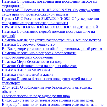
Памятка О правилах поведения при посещении массовых
мероприятий
Приказ МЧС России от 20_07_2020 N 539 Об утверждении
свода правил противопожарной защиты
Приказ МЧС России от 31.07.2020 № 582 Об утверждении
свода правил противопожарной защиты
ПРАВИЛА ПОЖАРНОЙ БЕЗОПАСНОСТИ ДЛЯ ДЕТЕЙ
Памятка По оказанию первой помощи пострадавшим на
воде.pdf
Памятка Как не допустить распространения лесного пожара
Памятка Осторожно, бешенство
Во Владимире установлен особый противопожарный режим
Памятка населению о вопросах безопасности
гидротехнических сооружений
Памятка Меры безопасности на воде
Памятки О безопасности на водных объектах
ВНИМАНИЕ! ЗАМОРОЗКИ
Памятка Знание ценой в жизнь
Памятка Правила безопасного поведения детей на ж_д
транспорте
27.07.2021 О соблюдении мер безопасности на водных
объектах
О безопасности на воде видео ролик.mp4
Видео Действия по сигналам оповещения если вы дом
а
Видео Действия по сигналам оповещения если вы на машине