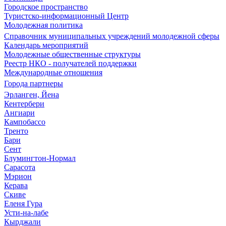
Городское пространство
Туристско-информационный Центр
Молодежная политика
Справочник муниципальных учреждений молодежной сферы
Календарь мероприятий
Молодежные общественные структуры
Реестр НКО - получателей поддержки
Международные отношения
Города партнеры
Эрланген, Йена
Кентербери
Ангиари
Кампобассо
Тренто
Бари
Сент
Блумингтон-Нормал
Сарасота
Мэрион
Керава
Скиве
Еленя Гура
Усти-на-лабе
Кырджали