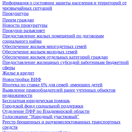
Информация о состоянии защиты населения и территорий от
чрезвычайных ситуаций
Прокуратура
Прием граждан
Новости прокуратуры
Прокурор разъясняет
Предоставление жилых помещений по договорам
социального найма
Обеспечение жильем многодетных семей
Обеспечение жильем молодых семей
Обеспечение жильем отдельных категорий граждан
Предоставление жилищных субсидий работникам бюджетной
сферы
Жилье в кредит
Новостройки ВИФ
Ипотека по ставке 6% для семей, имеющих детей
Выявление правообладателей ранее учтенных объектов
недвижимости
Бесплатная юридическая помощь
Городской фонд социальной поддержки
Отделение ПФР по Владимирской области
Голосование "Народный участковый"
Реестр брошенных и разукомплектованных транспортных
средств