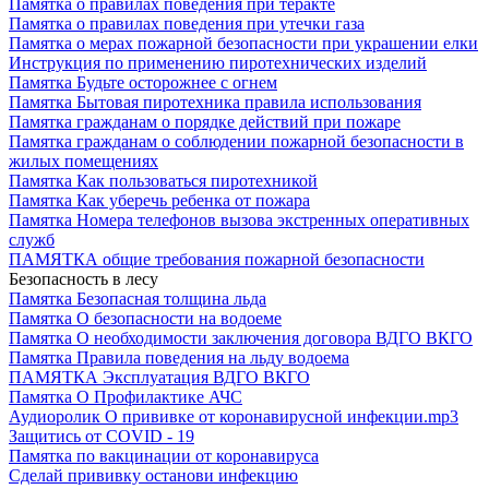
Памятка о правилах поведения при теракте
Памятка о правилах поведения при утечки газа
Памятка о мерах пожарной безопасности при украшении елки
Инструкция по применению пиротехнических изделий
Памятка Будьте осторожнее с огнем
Памятка Бытовая пиротехника правила использования
Памятка гражданам о порядке действий при пожаре
Памятка гражданам о соблюдении пожарной безопасности в
жилых помещениях
Памятка Как пользоваться пиротехникой
Памятка Как уберечь ребенка от пожара
Памятка Номера телефонов вызова экстренных оперативных
служб
ПАМЯТКА общие требования пожарной безопасности
Безопасность в лесу
Памятка Безопасная толщина льда
Памятка О безопасности на водоеме
Памятка О необходимости заключения договора ВДГО ВКГО
Памятка Правила поведения на льду водоема
ПАМЯТКА Эксплуатация ВДГО ВКГО
Памятка О Профилактике АЧС
Аудиоролик О прививке от коронавирусной инфекции.mp3
Защитись от COVID - 19
Памятка по вакцинации от коронавируса
Сделай прививку останови инфекцию