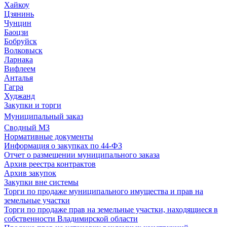
Хайкоу
Цзянинь
Чунцин
Баоцзи
Бобруйск
Волковыск
Ларнака
Вифлеем
Анталья
Гагра
Худжанд
Закупки и торги
Муниципальный заказ
Сводный МЗ
Нормативные документы
Информация о закупках по 44-ФЗ
Отчет о размещении муниципального заказа
Архив реестра контрактов
Архив закупок
Закупки вне системы
Торги по продаже муниципального имущества и прав на
земельные участки
Торги по продаже прав на земельные участки, находящиеся в
собственности Владимирской области