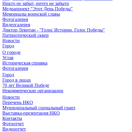
Никто не забыт, ничто не забыто
Медиапроект "Этот День Победы"
Мемориалы воинской славы
Фотогалерея
Видеогалерея
Диктор Левитан - "Голос Истории. Голос Победы"
Патриотический сквер
Новости
Город
О городе
Устав
Историческая справка
Фотогалерея
Город
Город в лицах
70 лет Великой Победе
Некоммерческие организации
Новости
Перечень НКО
Муниципальный социальный грант
Выставка-презентация НКО
Контакты
Фотоотчет
Видеоотчет