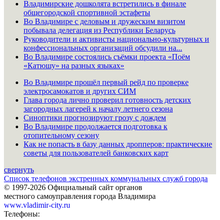
Владимирские дошколята встретились в финале
общегородской спортивной эстафеты
Во Владимире с деловым и дружеским визитом
побывала делегация из Республики Беларусь
Руководители и активисты национально-культурных и
конфессиональных организаций обсудили на...
Во Владимире состоялись съёмки проекта «Поём
«Катюшу» на разных языках»
Во Владимире прошёл первый рейд по проверке
электросамокатов и других СИМ
Глава города лично проверил готовность детских
загородных лагерей к началу летнего сезона
Синоптики прогнозируют грозу с дождем
Во Владимире продолжается подготовка к
отопительному сезону
Как не попасть в базу данных дропперов: практические
советы для пользователей банковских карт
свернуть
Список телефонов экстренных коммунальных служб города
© 1997-2026 Официальный сайт органов
местного самоуправления города Владимира
www.vladimir-city.ru
Телефоны: