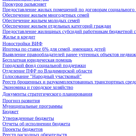
Прокурор разъясняет
Предоставление жилых помещений по договорам социального
Обеспечение жильем многодетных семей
Обеспечение жильем молодых семей
Обеспечение жильем отдельных категорий граждан
Предоставление жилищных субсидий работникам бюджетной 
Жилье в кредит
Новостройки ВИФ
Ипотека по ставке 6% для семей, имеющих детей
Выявление правообладателей ранее учтенных объектов недви
Бесплатная юридическая помощь
Городской фонд социальной поддержки
Отделение ПФР по Владимирской области
Голосование "Народный участковый"
Реестр брошенных и разукомплектованных транспортных сред
Экономика и городское хозяйство
Документы стратегического планирования
Прогноз развития
Муниципальные программы
Бюджет
Утвержденные бюджеты
Отчеты об исполнении бюджета
Проекты бюджетов
Реестр расходных обязательств