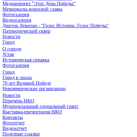
Медиапроект "Этот День Победы"
Мемориалы воинской славы
Фотогалерея
Видеогалерея
Диктор Левитан - "Голос Истории. Голос Победы"
Патриотический сквер
Новости
Город
О городе
Устав
Историческая справка
Фотогалерея
Город
Город в лицах
70 лет Великой Победе
Некоммерческие организации
Новости
Перечень НКО
Муниципальный социальный грант
Выставка-презентация НКО
Контакты
Фотоотчет
Видеоотчет
Полезные ссылки