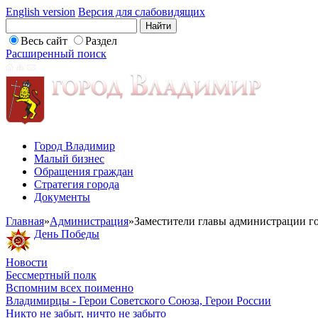
English version
Версия для слабовидящих
Весь сайт
Раздел
Расширенный поиск
Город Владимир
Малый бизнес
Обращения граждан
Стратегия города
Документы
Главная
»
Администрация
»
Заместители главы администрации г
День Победы
Новости
Бессмертный полк
Вспомним всех поименно
Владимирцы - Герои Советского Союза, Герои России
Никто не забыт, ничто не забыто