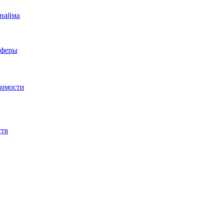
 найма
сферы
жимости
ств