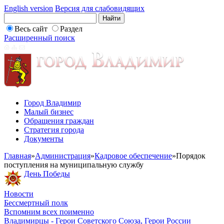
English version
Версия для слабовидящих
Весь сайт
Раздел
Расширенный поиск
Город Владимир
Малый бизнес
Обращения граждан
Стратегия города
Документы
Главная
»
Администрация
»
Кадровое обеспечение
»
Порядок
поступления на муниципальную службу
День Победы
Новости
Бессмертный полк
Вспомним всех поименно
Владимирцы - Герои Советского Союза, Герои России