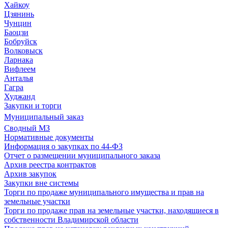
Хайкоу
Цзянинь
Чунцин
Баоцзи
Бобруйск
Волковыск
Ларнака
Вифлеем
Анталья
Гагра
Худжанд
Закупки и торги
Муниципальный заказ
Сводный МЗ
Нормативные документы
Информация о закупках по 44-ФЗ
Отчет о размещении муниципального заказа
Архив реестра контрактов
Архив закупок
Закупки вне системы
Торги по продаже муниципального имущества и прав на
земельные участки
Торги по продаже прав на земельные участки, находящиеся в
собственности Владимирской области