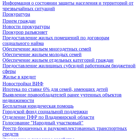
Информация о состоянии защиты населения и территорий от
чрезвычайных ситуаций
Прокуратура
Прием граждан
Новости прокуратуры
Прокурор разъясняет
Предоставление жилых помещений по договорам
социального найма
Обеспечение жильем многодетных семей
Обеспечение жильем молодых семей
Обеспечение жильем отдельных категорий граждан
Предоставление жилищных субсидий работникам бюджетной
сферы
Жилье в кредит
Новостройки ВИФ
Ипотека по ставке 6% для семей, имеющих детей
Выявление правообладателей ранее учтенных объектов
недвижимости
Бесплатная юридическая помощь
Городской фонд социальной поддержки
Отделение ПФР по Владимирской области
Голосование "Народный участковый"
Реестр брошенных и разукомплектованных транспортных
средств