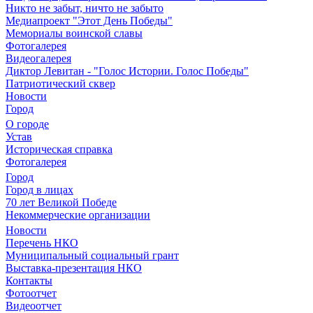
Никто не забыт, ничто не забыто
Медиапроект "Этот День Победы"
Мемориалы воинской славы
Фотогалерея
Видеогалерея
Диктор Левитан - "Голос Истории. Голос Победы"
Патриотический сквер
Новости
Город
О городе
Устав
Историческая справка
Фотогалерея
Город
Город в лицах
70 лет Великой Победе
Некоммерческие организации
Новости
Перечень НКО
Муниципальный социальный грант
Выставка-презентация НКО
Контакты
Фотоотчет
Видеоотчет