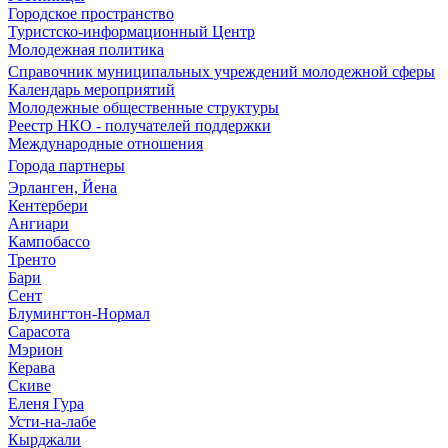
Городское пространство
Туристско-информационный Центр
Молодежная политика
Справочник муниципальных учреждений молодежной сферы
Календарь мероприятий
Молодежные общественные структуры
Реестр НКО - получателей поддержки
Международные отношения
Города партнеры
Эрланген, Йена
Кентербери
Ангиари
Кампобассо
Тренто
Бари
Сент
Блумингтон-Нормал
Сарасота
Мэрион
Керава
Скиве
Еленя Гура
Усти-на-лабе
Кырджали