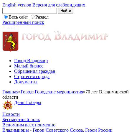
English version
Версия для слабовидящих
Весь сайт
Раздел
Расширенный поиск
Город Владимир
Малый бизнес
Обращения граждан
Стратегия города
Документы
Главная
»
Город
»
Городские мероприятия
»
70 лет Владимирской
области
День Победы
Новости
Бессмертный полк
Вспомним всех поименно
Владимирцы - Герои Советского Союза, Герои России