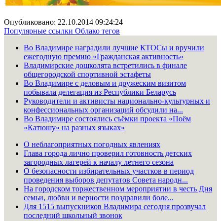
Опубликовано: 22.10.2014 09:24:24
Популярные ссылки
Облако тегов
Во Владимире наградили лучшие КТОСы и вручили
ежегодную премию «Гражданская активность»
Владимирские дошколята встретились в финале
общегородской спортивной эстафеты
Во Владимире с деловым и дружеским визитом
побывала делегация из Республики Беларусь
Руководители и активисты национально-культурных и
конфессиональных организаций обсудили на...
Во Владимире состоялись съёмки проекта «Поём
«Катюшу» на разных языках»
О неблагоприятных погодных явлениях
Глава города лично проверил готовность детских
загородных лагерей к началу летнего сезона
О безопасности избирательных участков в период
проведения выборов депутатов Совета народн...
На городском торжественном мероприятии в честь Дня
семьи, любви и верности поздравили боле...
Для 1515 выпускников Владимира сегодня прозвучал
последний школьный звонок