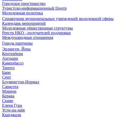
Городское пространство
Туристско-информационный Центр
Молодежная политика
Справочник муниципальных учреждений молодежной сферы
Календарь мероприятий
Молодежные общественные структуры
Реестр НКО - получателей поддержки
Международные отношения
Города партнеры
Эрланген, Йена
Кентербери
Ангиари
Кампобассо
Тренто
Бари
Сент
Блумингтон-Нормал
Сарасота
Мэрион
Керава
Скиве
Еленя Гура
Усти-на-лабе
Кырджали