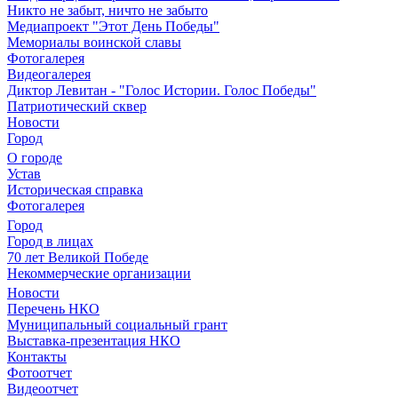
Никто не забыт, ничто не забыто
Медиапроект "Этот День Победы"
Мемориалы воинской славы
Фотогалерея
Видеогалерея
Диктор Левитан - "Голос Истории. Голос Победы"
Патриотический сквер
Новости
Город
О городе
Устав
Историческая справка
Фотогалерея
Город
Город в лицах
70 лет Великой Победе
Некоммерческие организации
Новости
Перечень НКО
Муниципальный социальный грант
Выставка-презентация НКО
Контакты
Фотоотчет
Видеоотчет