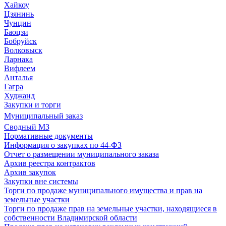
Хайкоу
Цзянинь
Чунцин
Баоцзи
Бобруйск
Волковыск
Ларнака
Вифлеем
Анталья
Гагра
Худжанд
Закупки и торги
Муниципальный заказ
Сводный МЗ
Нормативные документы
Информация о закупках по 44-ФЗ
Отчет о размещении муниципального заказа
Архив реестра контрактов
Архив закупок
Закупки вне системы
Торги по продаже муниципального имущества и прав на
земельные участки
Торги по продаже прав на земельные участки, находящиеся в
собственности Владимирской области