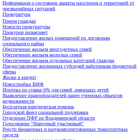
Информация о состоянии защиты населения и территорий от
чрезвычайных ситуаций
Прокуратура
Прием граждан
Новости прокуратуры
Прокурор разъясняет
Предоставление жилых помещений по договорам
социального найма
Обеспечение жильем многодетных семей
Обеспечение жильем молодых семей
Обеспечение жильем отдельных категорий граждан
Предоставление жилищных субсидий работникам бюджетной
сферы
Жилье в кредит
Новостройки ВИФ
Ипотека по ставке 6% для семей, имеющих детей
Выявление правообладателей ранее учтенных объектов
недвижимости
Бесплатная юридическая помощь
Городской фонд социальной поддержки
Отделение ПФР по Владимирской области
Голосование "Народный участковый"
Реестр брошенных и разукомплектованных транспортных
средств