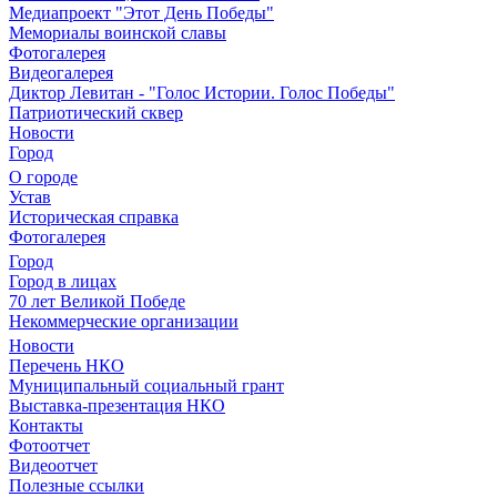
Медиапроект "Этот День Победы"
Мемориалы воинской славы
Фотогалерея
Видеогалерея
Диктор Левитан - "Голос Истории. Голос Победы"
Патриотический сквер
Новости
Город
О городе
Устав
Историческая справка
Фотогалерея
Город
Город в лицах
70 лет Великой Победе
Некоммерческие организации
Новости
Перечень НКО
Муниципальный социальный грант
Выставка-презентация НКО
Контакты
Фотоотчет
Видеоотчет
Полезные ссылки