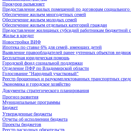
Прокурор разъясняет
Предоставление жилых помещений по договорам социального
Обеспечение жильем многодетных семей
Обеспечение жильем молодых семей
Обеспечение жильем отдельных категорий граждан
Предоставление жилищных субсидий работникам бюджетной 
Жилье в кредит
Новостройки ВИФ
Ипотека по ставке 6% для семей, имеющих детей
Выявление правообладателей ранее учтенных объектов недви
Бесплатная юридическая помощь
Городской фонд социальной поддержки
Отделение ПФР по Владимирской области
Голосование "Народный участковый"
Реестр брошенных и разукомплектованных транспортных сред
Экономика и городское хозяйство
Документы стратегического планирования
Прогноз развития
Муниципальные программы
Бюджет
Утвержденные бюджеты
Отчеты об исполнении бюджета
Проекты бюджетов
Реестр расходных обязательств