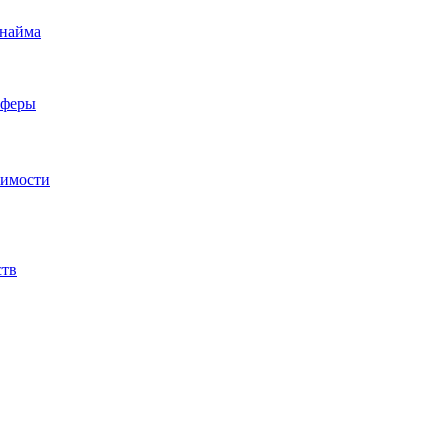
 найма
сферы
жимости
ств