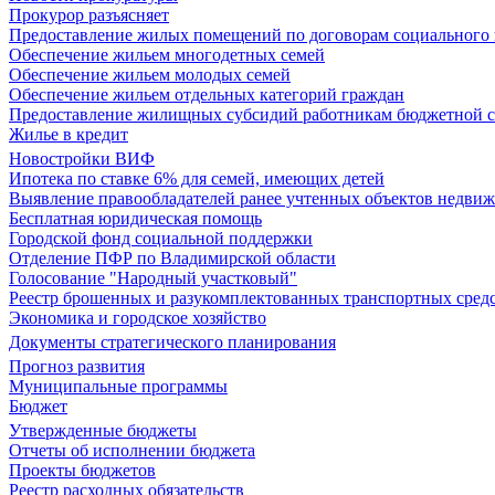
Прокурор разъясняет
Предоставление жилых помещений по договорам социального
Обеспечение жильем многодетных семей
Обеспечение жильем молодых семей
Обеспечение жильем отдельных категорий граждан
Предоставление жилищных субсидий работникам бюджетной 
Жилье в кредит
Новостройки ВИФ
Ипотека по ставке 6% для семей, имеющих детей
Выявление правообладателей ранее учтенных объектов недви
Бесплатная юридическая помощь
Городской фонд социальной поддержки
Отделение ПФР по Владимирской области
Голосование "Народный участковый"
Реестр брошенных и разукомплектованных транспортных сред
Экономика и городское хозяйство
Документы стратегического планирования
Прогноз развития
Муниципальные программы
Бюджет
Утвержденные бюджеты
Отчеты об исполнении бюджета
Проекты бюджетов
Реестр расходных обязательств