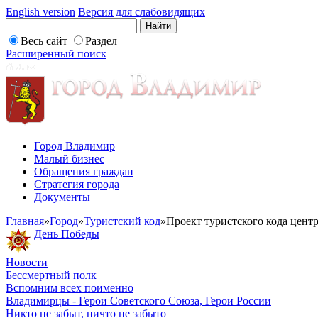
English version
Версия для слабовидящих
Весь сайт
Раздел
Расширенный поиск
Город Владимир
Малый бизнес
Обращения граждан
Стратегия города
Документы
Главная
»
Город
»
Туристский код
»
Проект туристского кода цент
День Победы
Новости
Бессмертный полк
Вспомним всех поименно
Владимирцы - Герои Советского Союза, Герои России
Никто не забыт, ничто не забыто