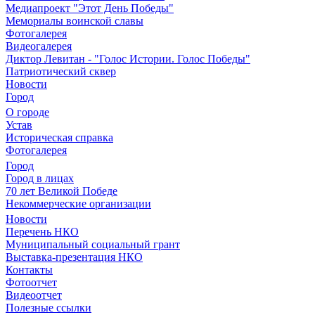
Медиапроект "Этот День Победы"
Мемориалы воинской славы
Фотогалерея
Видеогалерея
Диктор Левитан - "Голос Истории. Голос Победы"
Патриотический сквер
Новости
Город
О городе
Устав
Историческая справка
Фотогалерея
Город
Город в лицах
70 лет Великой Победе
Некоммерческие организации
Новости
Перечень НКО
Муниципальный социальный грант
Выставка-презентация НКО
Контакты
Фотоотчет
Видеоотчет
Полезные ссылки