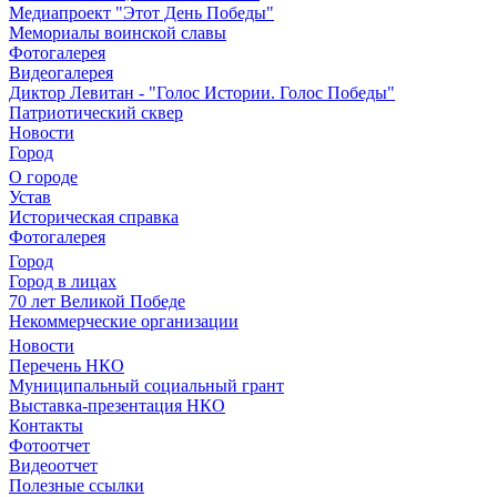
Медиапроект "Этот День Победы"
Мемориалы воинской славы
Фотогалерея
Видеогалерея
Диктор Левитан - "Голос Истории. Голос Победы"
Патриотический сквер
Новости
Город
О городе
Устав
Историческая справка
Фотогалерея
Город
Город в лицах
70 лет Великой Победе
Некоммерческие организации
Новости
Перечень НКО
Муниципальный социальный грант
Выставка-презентация НКО
Контакты
Фотоотчет
Видеоотчет
Полезные ссылки