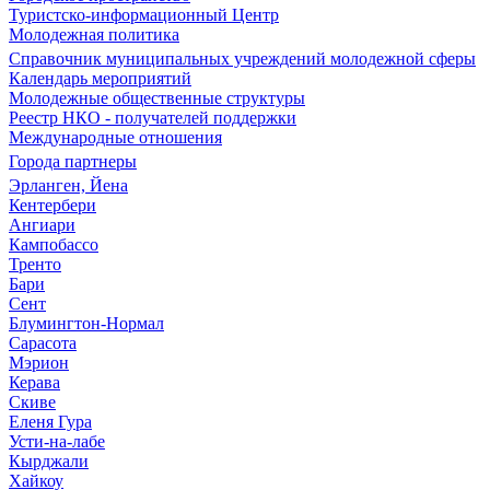
Туристско-информационный Центр
Молодежная политика
Справочник муниципальных учреждений молодежной сферы
Календарь мероприятий
Молодежные общественные структуры
Реестр НКО - получателей поддержки
Международные отношения
Города партнеры
Эрланген, Йена
Кентербери
Ангиари
Кампобассо
Тренто
Бари
Сент
Блумингтон-Нормал
Сарасота
Мэрион
Керава
Скиве
Еленя Гура
Усти-на-лабе
Кырджали
Хайкоу