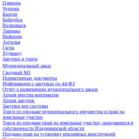
Цзянинь
Чунцин
Баоцзи
Бобруйск
Волковыск
Ларнака
Вифлеем
Анталья
Гагра
Худжанд
Закупки и торги
Муниципальный заказ
Сводный МЗ
Нормативные документы
Информация о закупках по 44-ФЗ
Отчет о размещении муниципального заказа
Архив реестра контрактов
Архив закупок
Закупки вне системы
Торги по продаже муниципального имущества и прав на
земельные участки
Торги по продаже прав на земельные участки, находящиеся в
собственности Владимирской области
Продажа прав на установку рекламных конструкций