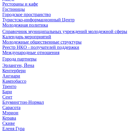
Рестораны и кафе
Гостиницы
Городское пространство
Туристско-информационный Центр
Молодежная политика
Справочник муниципальных учреждений молодежной сферы
Календарь мероприятий
Молодежные общественные структуры
Реестр НКО - получателей поддержки
Международные отношения
Города партнеры
Эрланген, Йена
Кентербери
Ангиари
Кампобассо
Тренто
Бари
Сент
Блумингтон-Нормал
Сарасота
Мэрион
Керава
Скиве
Еленя Гура