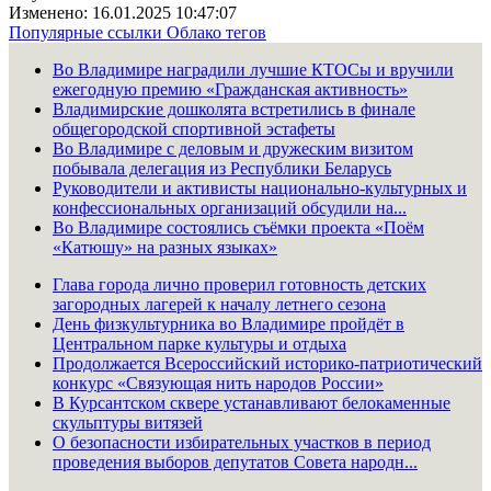
Изменено: 16.01.2025 10:47:07
Популярные ссылки
Облако тегов
Во Владимире наградили лучшие КТОСы и вручили
ежегодную премию «Гражданская активность»
Владимирские дошколята встретились в финале
общегородской спортивной эстафеты
Во Владимире с деловым и дружеским визитом
побывала делегация из Республики Беларусь
Руководители и активисты национально-культурных и
конфессиональных организаций обсудили на...
Во Владимире состоялись съёмки проекта «Поём
«Катюшу» на разных языках»
Глава города лично проверил готовность детских
загородных лагерей к началу летнего сезона
День физкультурника во Владимире пройдёт в
Центральном парке культуры и отдыха
Продолжается Всероссийский историко-патриотический
конкурс «Связующая нить народов России»
В Курсантском сквере устанавливают белокаменные
скульптуры витязей
О безопасности избирательных участков в период
проведения выборов депутатов Совета народн...