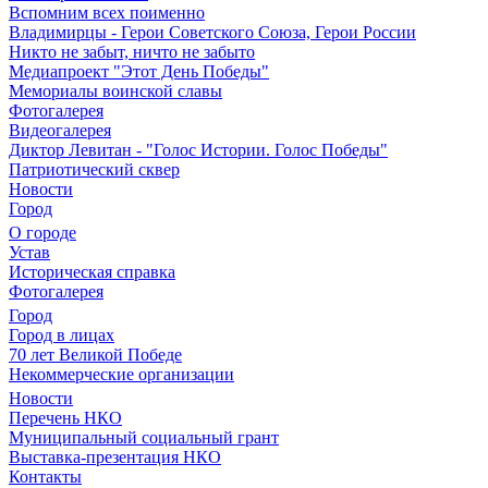
Вспомним всех поименно
Владимирцы - Герои Советского Союза, Герои России
Никто не забыт, ничто не забыто
Медиапроект "Этот День Победы"
Мемориалы воинской славы
Фотогалерея
Видеогалерея
Диктор Левитан - "Голос Истории. Голос Победы"
Патриотический сквер
Новости
Город
О городе
Устав
Историческая справка
Фотогалерея
Город
Город в лицах
70 лет Великой Победе
Некоммерческие организации
Новости
Перечень НКО
Муниципальный социальный грант
Выставка-презентация НКО
Контакты