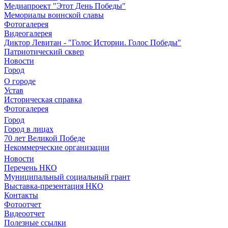
Медиапроект "Этот День Победы"
Мемориалы воинской славы
Фотогалерея
Видеогалерея
Диктор Левитан - "Голос Истории. Голос Победы"
Патриотический сквер
Новости
Город
О городе
Устав
Историческая справка
Фотогалерея
Город
Город в лицах
70 лет Великой Победе
Некоммерческие организации
Новости
Перечень НКО
Муниципальный социальный грант
Выставка-презентация НКО
Контакты
Фотоотчет
Видеоотчет
Полезные ссылки