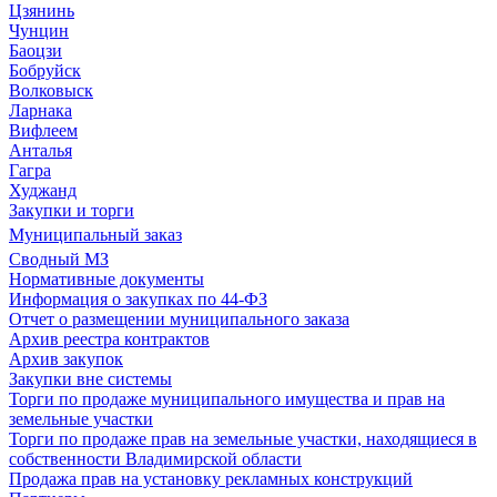
Цзянинь
Чунцин
Баоцзи
Бобруйск
Волковыск
Ларнака
Вифлеем
Анталья
Гагра
Худжанд
Закупки и торги
Муниципальный заказ
Сводный МЗ
Нормативные документы
Информация о закупках по 44-ФЗ
Отчет о размещении муниципального заказа
Архив реестра контрактов
Архив закупок
Закупки вне системы
Торги по продаже муниципального имущества и прав на
земельные участки
Торги по продаже прав на земельные участки, находящиеся в
собственности Владимирской области
Продажа прав на установку рекламных конструкций