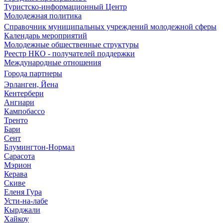
Туристско-информационный Центр
Молодежная политика
Справочник муниципальных учреждений молодежной сферы
Календарь мероприятий
Молодежные общественные структуры
Реестр НКО - получателей поддержки
Международные отношения
Города партнеры
Эрланген, Йена
Кентербери
Ангиари
Кампобассо
Тренто
Бари
Сент
Блумингтон-Нормал
Сарасота
Мэрион
Керава
Скиве
Еленя Гура
Усти-на-лабе
Кырджали
Хайкоу