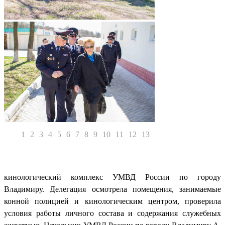
1
2
3
4
5
6
7
8
9
10
11
12
13
кинологический комплекс УМВД России по городу
Владимиру. Делегация осмотрела помещения, занимаемые
конной полицией и кинологическим центром, проверила
условия работы личного состава и содержания служебных