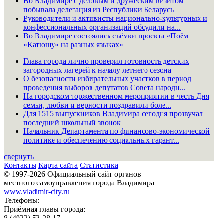
Во Владимире с деловым и дружеским визитом
побывала делегация из Республики Беларусь
Руководители и активисты национально-культурных и
конфессиональных организаций обсудили на...
Во Владимире состоялись съёмки проекта «Поём
«Катюшу» на разных языках»
Глава города лично проверил готовность детских
загородных лагерей к началу летнего сезона
О безопасности избирательных участков в период
проведения выборов депутатов Совета народн...
На городском торжественном мероприятии в честь Дня
семьи, любви и верности поздравили боле...
Для 1515 выпускников Владимира сегодня прозвучал
последний школьный звонок
Начальник Департамента по финансово-экономической
политике и обеспечению социальных гарант...
свернуть
Контакты
Карта сайта
Статистика
© 1997-2026 Официальный сайт органов
местного самоуправления города Владимира
www.vladimir-city.ru
Телефоны:
Приёмная главы города:
8 (4922) 53-28-17